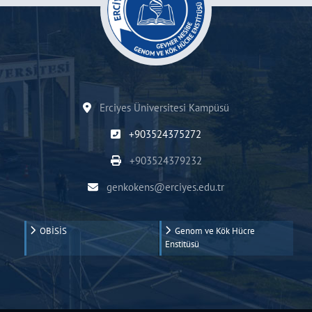
Erciyes Üniversitesi Kampüsü
+903524375272
+903524379232
genkokens@erciyes.edu.tr
OBİSİS
Genom ve Kök Hücre
Enstitüsü