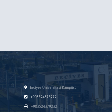
Erciyes Üniversitesi Kampüsü
+903524375272
+903524379232