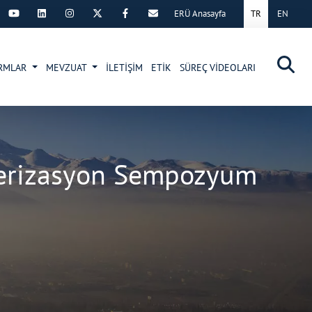
ERÜ Anasayfa
TR
EN
×
RMLAR
MEVZUAT
İLETİŞİM
ETİK
SÜREÇ VİDEOLARI
terizasyon Sempozyum