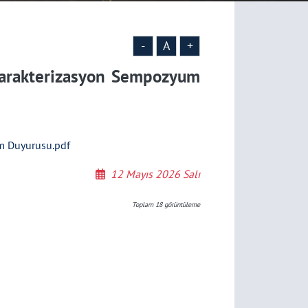
-
A
+
Karakterizasyon Sempozyum
m Duyurusu.pdf
12 Mayıs 2026 Salı
Toplam
18
görüntüleme