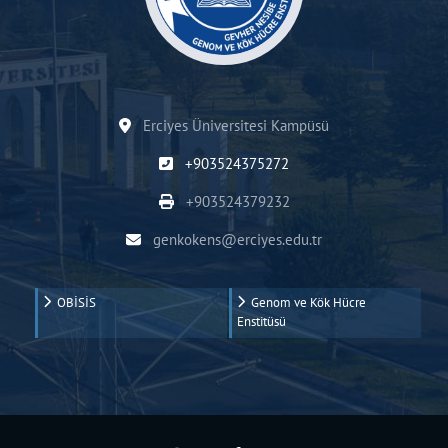
Erciyes Üniversitesi Kampüsü
+903524375272
+903524379232
genkokens@erciyes.edu.tr
OBİSİS
Genom ve Kök Hücre
Enstitüsü