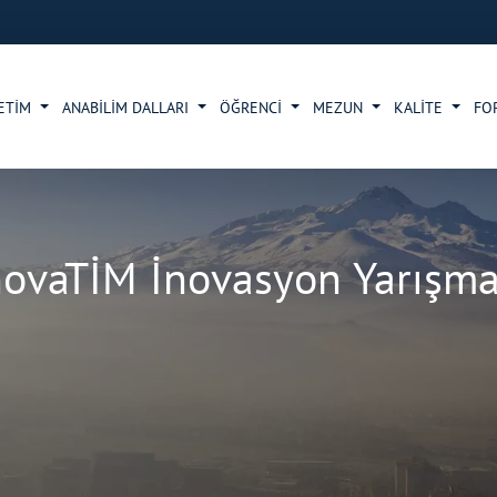
ETİM
ANABİLİM DALLARI
ÖĞRENCİ
MEZUN
KALİTE
FO
novaTİM İnovasyon Yarışma