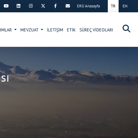
ERÜ Anasayfa
TR
EN
×
RMLAR
MEVZUAT
İLETİŞİM
ETİK
SÜREÇ VİDEOLARI
sı