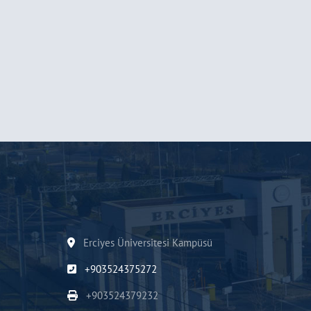
Erciyes Üniversitesi Kampüsü
+903524375272
+903524379232