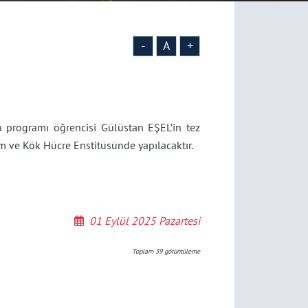
-
A
+
)
a programı öğrencisi Gülüstan EŞEL’in tez
 ve Kök Hücre Enstitüsünde yapılacaktır.
01 Eylül 2025 Pazartesi
Toplam
39
görüntüleme