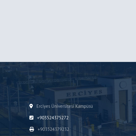
Erciyes Üniversitesi Kampüsü
+903524375272
+903524379232