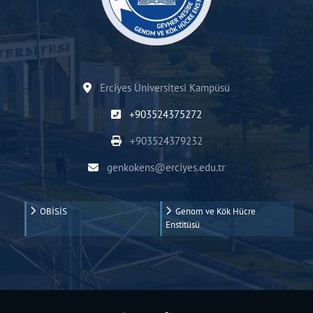
Erciyes Üniversitesi Kampüsü
+903524375272
+903524379232
genkokens@erciyes.edu.tr
OBİSİS
Genom ve Kök Hücre
Enstitüsü