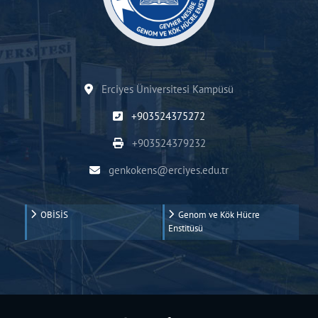
Erciyes Üniversitesi Kampüsü
+903524375272
+903524379232
genkokens@erciyes.edu.tr
OBİSİS
Genom ve Kök Hücre
Enstitüsü