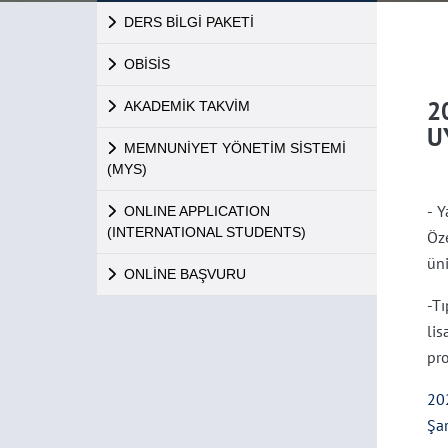
DERS BİLGİ PAKETİ
OBİSİS
2
AKADEMİK TAKVİM
U
MEMNUNİYET YÖNETİM SİSTEMİ
(MYS)
- 
ONLINE APPLICATION
(INTERNATIONAL STUDENTS)
Öz
üni
ONLİNE BAŞVURU
-T
lis
pro
20
Şar