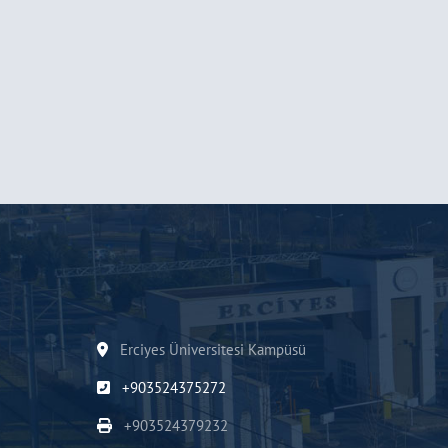
Erciyes Üniversitesi Kampüsü
+903524375272
+903524379232