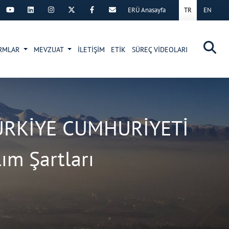
ERÜ Anasayfa
TR
EN
×
RMLAR
MEVZUAT
İLETİŞİM
ETİK
SÜREÇ VİDEOLARI
 TÜRKİYE CUMHURİYETİ
ım Şartları